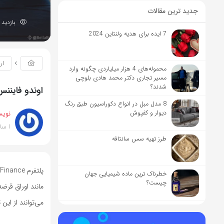
جدید ترین مقالات
بازدید 246
7 ایده برای هدیه ولنتاین 2024
ار
محموله‌های 4 هزار میلیاردی چگونه وارد
مسیر تجاری دکتر محمد هادی بلوچی
شدند؟
اوندو فایننس (Ondo Finance) چیست و چه کار
8 مدل مبل در انواع دکوراسیون طبق رنگ
دیوار و کفپوش
نویس
1 سال پیش
طرز تهیه سس سانتافه
خطرناک ترین ماده شیمیایی جهان
چیست؟
مانند اوراق قرض
می‌توانند از این