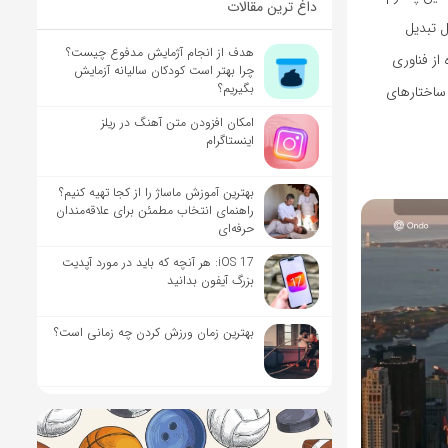
داغ ترین مقالات
ل تبدیل
هدف از انجام آژمایش مدفوع چیست؟
هی دلاری باثبات دریافت کنند. Ondo با استفاده از فناوری
چرا بهتر است کودکان سالیانه آزمایش
بگیریم؟
 ساختارهای
امکان افزودن متن آهنگ در ریلز
اینستاگرام
بهترین آموزش ماساژ را از کجا تهیه کنیم؟
راهنمای انتخاب مطمئن برای علاقه‌مندان
حرفه‌ای
iOS 17: هر آنچه که باید در مورد آپدیت
بزرگ آیفون بدانید
بهترین زمان ورزش کردن چه زمانی است؟