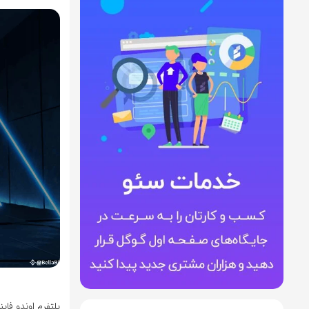
پلتفرم اوندو فای