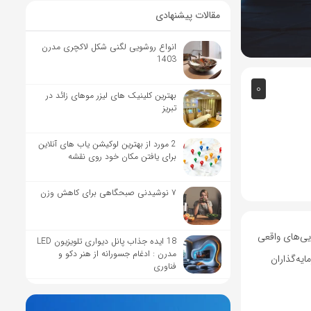
مقالات پیشنهادی
انواع روشویی لگنی شکل لاکچری مدرن
1403
0
بهترین کلینیک های لیزر موهای زائد در
تبریز
2 مورد از بهترین لوکیشن یاب های آنلاین
برای یافتن مکان خود روی نقشه
۷ نوشیدنی صبحگاهی برای کاهش وزن
دارایی‌های واقعی
18 ایده جذاب پانل دیواری تلویزیون LED
مدرن : ادغام جسورانه از هنر دکو و
یه‌گذاران
فناوری