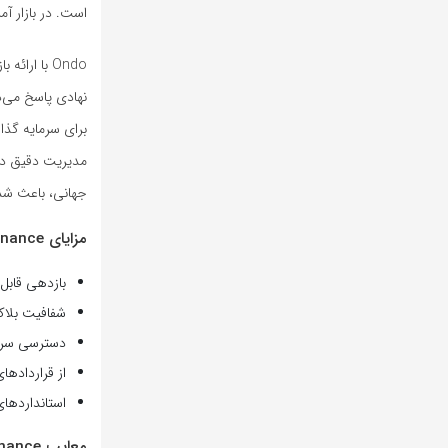
است. در بازار آ
Ondo با ار
نهادی پاسخ می‌د
برای سرمایه‌ گذ
جهانی، باعث شده‌اند Ondo جایگاه ویژه‌ای در WLFI داشته باشد و روش مدیریت و معا
مزایای Ondo Finance
بازدهی قابل 
شفافیت بلاک
دسترسی سرمای
از قراردادها
استانداردهای
معایب Ondo Finance