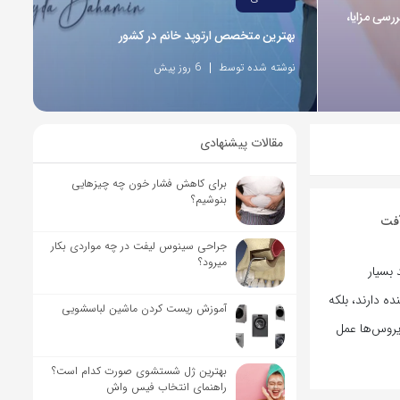
ررسی مزایا،
بهترین متخصص ارتوپد خانم در کشور
نوشته شده توسط
6 روز پیش
مقالات پیشنهادی
برای کاهش فشار خون چه چیزهایی
بنوشیم؟
آفت
جراحی سینوس لیفت در چه مواردی بکار
میرود؟
بسیار
ه دارند، بلکه
آموزش ریست کردن ماشین لباسشویی
ویروس‌ها عمل
بهترین ژل شستشوی صورت کدام است؟
راهنمای انتخاب فیس واش