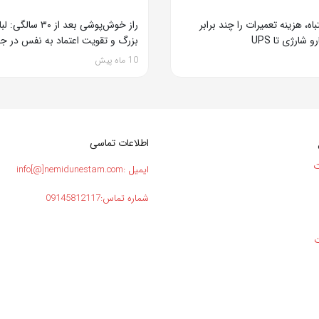
اه، هزینه تعمیرات را چند برابر
راز خوش‌پوشی بعد از ۳۰
 شارژی تا UPS
بزرگ و تقویت اعتماد به نفس در ج
10 ماه پیش
اطلاعات تماسی
ت
ایمیل :info[@]nemidunestam.com
شماره تماس:09145812117
ت