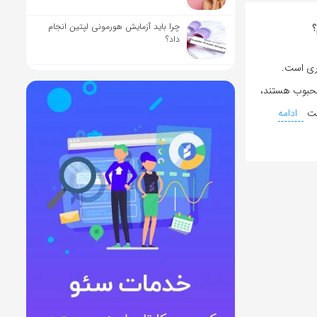
چرا باید آزمایش هورمونی لپتین انجام
؟
داد؟
ری است.
محبوب هستند،
خت
ادامه