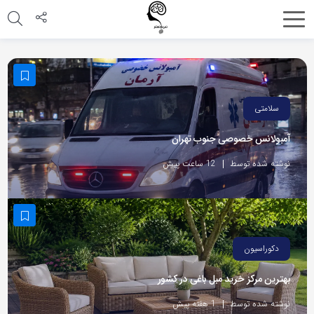
اشتراک
گذاری
با
استفاده
سلامتی
از
آمبولانس خصوصی جنوب تهران
روش‌های
زیر
نوشته شده توسط
12 ساعت پیش
می‌توانید
این
صفحه
را
دکوراسیون
با
بهترین مرکز خرید مبل باغی در کشور
دوستان
خود
نوشته شده توسط
1 هفته پیش