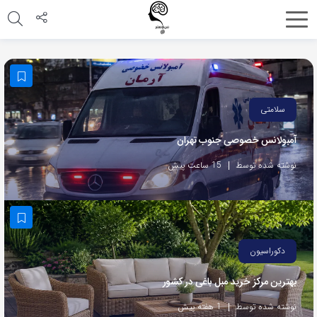
اشتراک
گذاری
با
استفاده
سلامتی
از
آمبولانس خصوصی جنوب تهران
روش‌های
زیر
نوشته شده توسط
15 ساعت پیش
می‌توانید
این
صفحه
را
دکوراسیون
با
بهترین مرکز خرید مبل باغی در کشور
دوستان
خود
نوشته شده توسط
1 هفته پیش