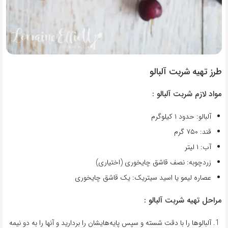
طرز تهیه شربت آلبالو
مواد لازم شربت آلبالو :
آلبالو: حدود ۱ کیلوگرم
قند: ۷۵۰ گرم
آب: ۱ لیتر
زردچوبه: نصف قاشق چایخوری (اختیاری)
عصاره لیمو یا اسید سیتریک: یک قاشق چایخوری
مراحل تهیه شربت آلبالو :
آلبالوها را با دقت شسته و سپس پایه‌هایشان را بردارید و آنها را به دو نیمه