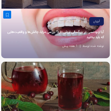
به
اشتراک
بگذارید.
آبزیان
آیا ارتودنسی در بزرگسالی ارزش دارد؟ بررسی مزایا، چالش‌ها و واقعیت‌هایی
کپی
که باید بدانید
لینک
نوشته شده توسط
1 هفته پیش