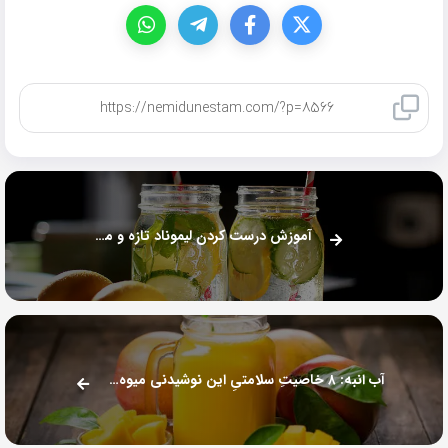
کپی لینک
آموزش درست کردن لیموناد تازه و محشر خانگی
آب انبه: ۸ خاصیتِ سلامتیِ این نوشیدنی میوه‌ای در تابستان