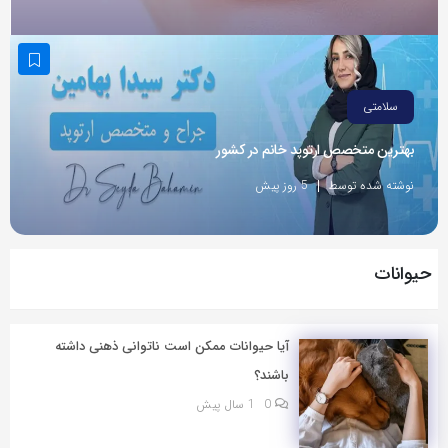
به
اشتراک
بگذارید.
سلامتی
کپی
بهترین متخصص ارتوپد خانم در کشور
لینک
نوشته شده توسط
5 روز پیش
حیوانات
آیا حیوانات ممکن است ناتوانی ذهنی داشته
باشند؟
0
1 سال پیش