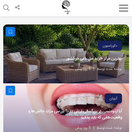
اشتراک
گذاری
با
استفاده
دکوراسیون
از
بهترین مرکز خرید مبل باغی در کشور
روش‌های
زیر
نوشته شده توسط
5 روز پیش
می‌توانید
این
صفحه
آبزیان
را
با
آیا ارتودنسی در بزرگسالی ارزش دارد؟ بررسی مزایا، چالش‌ها و
واقعیت‌هایی که باید بدانید
دوستان
خود
نوشته شده توسط
5 روز پیش