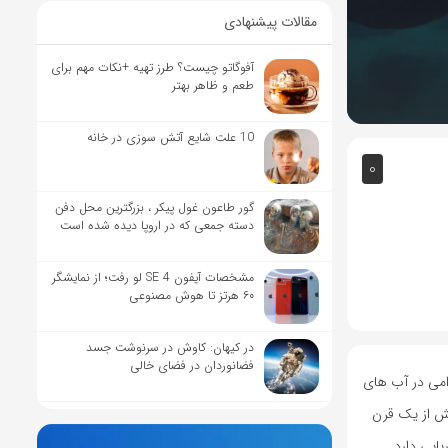
مقالات پیشنهادی
آفوگاتو چیست؟ طرز تهیه +نکات مهم برای
طعم و ظاهر بهتر
10 علت شایع آتش سوزی در خانه
0
گور طاعون غول پیکر ، بزرگترین محل دفن
دسته جمعی که در اروپا دیده شده است
مشخصات آیفون SE 4 لو رفت؛ از نمایشگر
۶۰ هرتز تا هوش مصنوعی
در کیهان: کاوش در سرنوشت جسد
فضانوردان در فضای خالی
رامی در آب های
یش از یک قرن
ایی دارد.