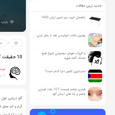
جدید ترین مقالات
راهنمای خرید میز تحریر ارزان 1403
بازدید 2395
بهترین حالت خوابیدن بعد از عمل بینی
مق
با گروک، هوش مصنوعی شوخ طبع
10 حقیقت گاو دریایی که نمیدونستید!
ماسک آشنا شوید
نویس
جدیدترین کشور دنیا کدام است؟
2 سال پیش
قرمزی چشم چیست ؟ 10 علت قرمزی
چشم و راه های درمان آنها
گاو دریایی غول 
گرم و کم عمق شن
است که انسان ها