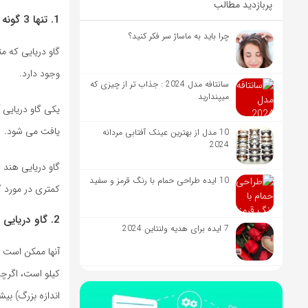
پربازدید مطالب
1. تنها 3 گونه گاو دریایی وجود دارد
چرا باید به ماساژ سر فکر کنید؟
وجود دارد.
سانتافه مدل 2024 : جذاب تر از چیزی که
میپندارید
یافت می شود.
10 مدل از بهترین عینک آفتابی مردانه
2024
گاو دریایی هند 
10 ایده طراحی حمام با رنگ قرمز و سفید
کمتری در مورد گ
2. گاو دریایی می تواند هزاران کیلو وزن داشته باشد
7 ایده برای هدیه ولنتاین 2024
اندازه بزرگ) بی