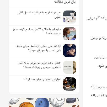
داغ ترین مقالات
طرز تهیه قهوه با موکاپات استیل کافی
شاپی
سه گونه زنده گاو دریایی
مغزهای باستانی ۱۲هزار ساله چگونه هنوز
نپوسیده‌اند؟
ت و در آمریکای جنوبی
آیا درد های ناشی از قفسه سینی حمله
قلبی است یا سوزش سردل؟
. اطلاعات
چطور بافت پروتز مو می‌تواند به شما
ی شود.
ظاهری طبیعی و پرپشت بدهد؟
عوارض نوشیدن چای بعد از غذا
آنها ممکن است شناگر باشند، اما گاو دریایی سبک نیستند. به طور متوسط، وزن این موجودات دریایی حدود 450
 وزن آنها (و در واقع