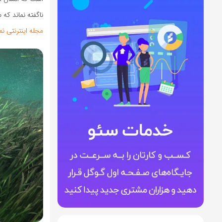
ناگفته نماند که
مجله اینترنتی
نم