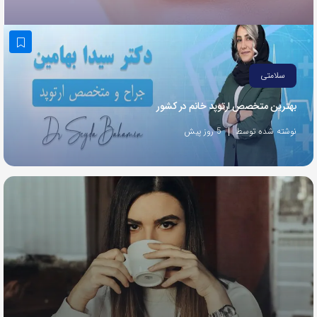
به
اشتراک
بگذارید.
سلامتی
کپی
بهترین متخصص ارتوپد خانم در کشور
لینک
نوشته شده توسط
5 روز پیش