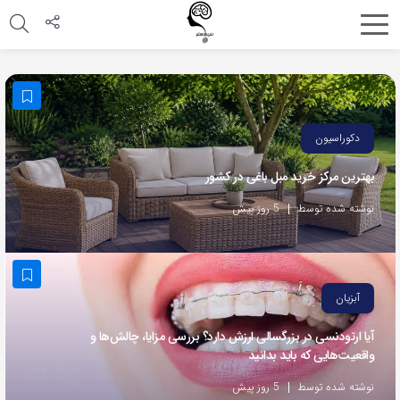
اشتراک
گذاری
با
استفاده
دکوراسیون
از
بهترین مرکز خرید مبل باغی در کشور
روش‌های
زیر
نوشته شده توسط
5 روز پیش
می‌توانید
این
صفحه
آبزیان
را
با
آیا ارتودنسی در بزرگسالی ارزش دارد؟ بررسی مزایا، چالش‌ها و
واقعیت‌هایی که باید بدانید
دوستان
خود
نوشته شده توسط
5 روز پیش