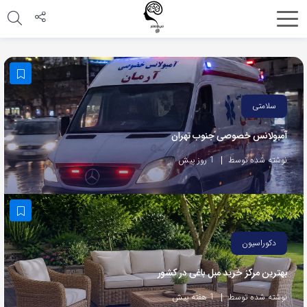
اشتراک
گذاری
با
استفاده
سلامتی
از
آمبولانس خصوصی جنوب تهران
روش‌های
زیر
نوشته شده توسط
1 روز پیش
می‌توانید
این
صفحه
را
دکوراسیون
با
بهترین مرکز خرید مبل باغی در کشور
دوستان
خود
نوشته شده توسط
1 هفته پیش