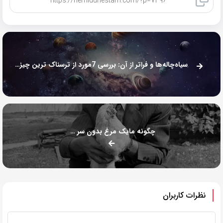
کپی لینک
سیاه‌چاله‌ها و فراتر از آن: بررسی 7مورد از ترسناک‌ ترین چیزها که در فضا وجود دارند
چگونه مایک مرغ بدون سر زنده ماند
نظرات کاربران