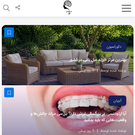
اشتراک
گذاری
با
استفاده
دکوراسیون
از
بهترین مرکز خرید مبل باغی در کشور
روش‌های
زیر
نوشته شده توسط
5 روز پیش
می‌توانید
این
صفحه
آبزیان
را
با
آیا ارتودنسی در بزرگسالی ارزش دارد؟ بررسی مزایا، چالش‌ها و
واقعیت‌هایی که باید بدانید
دوستان
خود
نوشته شده توسط
5 روز پیش