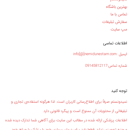
بهترین باشگاه
تماس با ما
سفارش تبلیغات
مپ سایت
اطلاعات تماسی
ایمیل :info[@]nemidunestam.com
شماره تماس:09145812117
توجه کنید
نمیدونستم صرفاً برای اطلاع‌رسانی کاربران است. لذا هرگونه استفاده‌ی تجاری و
تبلیغاتی از محتویات آن ممنوع است و پیگرد قانونی دارد.
اطلاعات پزشکی ارائه شده در مطالب این سایت برای آگاهی شما تدارک دیده شده
و جنبه تجویزی ندارد. قطعا باید برای درمان بیماری خود با پزشک یا جراح خود