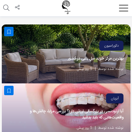
اشتراک
گذاری
با
استفاده
دکوراسیون
از
بهترین مرکز خرید مبل باغی در کشور
روش‌های
زیر
نوشته شده توسط
5 روز پیش
می‌توانید
این
صفحه
آبزیان
را
با
آیا ارتودنسی در بزرگسالی ارزش دارد؟ بررسی مزایا، چالش‌ها و
واقعیت‌هایی که باید بدانید
دوستان
خود
نوشته شده توسط
5 روز پیش