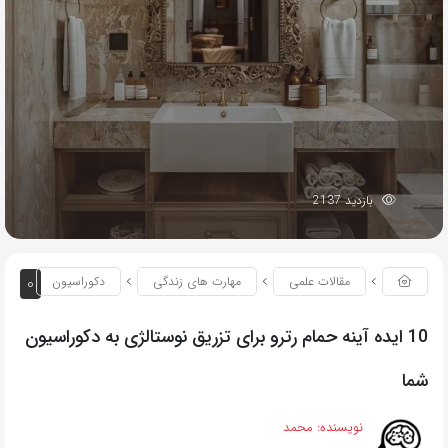
بازدید 2137
0
مقالات علمی
مهارت های زندگی
دکوراسیون
10 ایده آینه حمام رترو برای تزریق نوستالژی به دکوراسیون
شما
نویسنده:
محمد