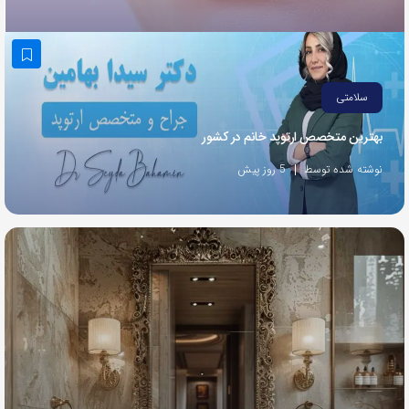
به
اشتراک
بگذارید.
سلامتی
کپی
بهترین متخصص ارتوپد خانم در کشور
لینک
نوشته شده توسط
5 روز پیش