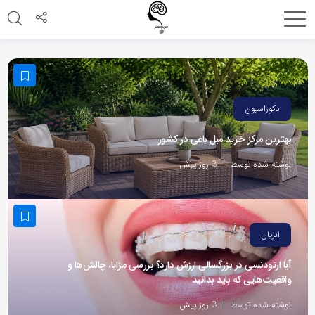
اشتراک
گذاری
با
استفاده
دکوراسیون
از
بهترین مرکز خرید مبل باغی در کشور
روش‌های
زیر
نوشته شده توسط
3 روز پیش
می‌توانید
این
صفحه
آبزیان
را
با
آیا ارتودنسی در بزرگسالی ارزش دارد؟ بررسی مزایا، چالش‌ها و
واقعیت‌هایی که باید بدانید
دوستان
خود
نوشته شده توسط
3 روز پیش