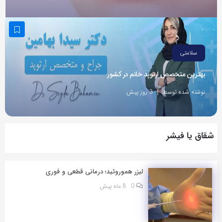
به
اشتراک
بگذارید.
سلامتی
کپی
بهترین متخصص ارتوپد خانم در کشور
لینک
نوشته شده توسط
3 روز پیش
شقاق یا فیشر
لیزر هموروئید؛ درمانی قطعی و فوری
0
8 ماه پیش