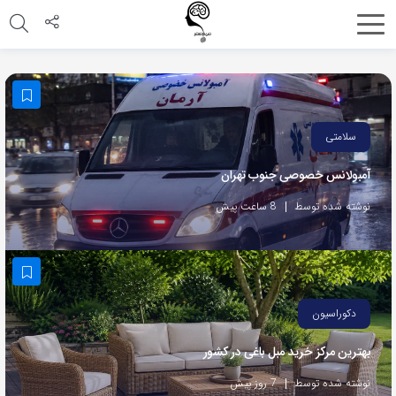
اشتراک
گذاری
با
استفاده
سلامتی
از
آمبولانس خصوصی جنوب تهران
روش‌های
زیر
نوشته شده توسط
8 ساعت پیش
می‌توانید
این
صفحه
را
دکوراسیون
با
بهترین مرکز خرید مبل باغی در کشور
دوستان
خود
نوشته شده توسط
7 روز پیش