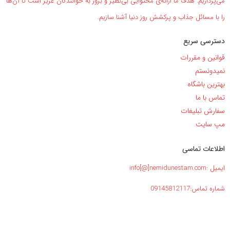
می‌پردازیم. هدف ما ارائه‌ی محتوایی بی‌نظیر و بروز به خوانندگان عزیز است تا آن‌ها
را با مسائل جذاب و پرکشش روز دنیا آشنا سازیم.
دسترسی سریع
قوانین و مقررات
نمیدونستم
بهترین باشگاه
تماس با ما
سفارش تبلیغات
مپ سایت
اطلاعات تماسی
ایمیل :info[@]nemidunestam.com
شماره تماس:09145812117