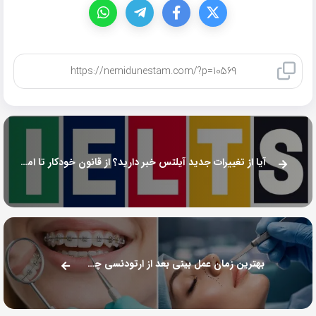
کپی لینک
آیا از تغییرات جدید آیلتس خبر دارید؟ از قانون خودکار تا امکان ری‌تست یک مهارت!
بهترین زمان عمل بینی بعد از ارتودنسی چه وقتی است؟