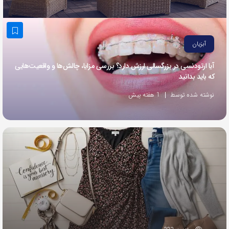
به
اشتراک
بگذارید.
آبزیان
آیا ارتودنسی در بزرگسالی ارزش دارد؟ بررسی مزایا، چالش‌ها و واقعیت‌هایی
کپی
که باید بدانید
لینک
نوشته شده توسط
1 هفته پیش