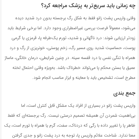
چه زمانی باید سریع‌تر به پزشک مراجعه کرد؟
وقتی واریس پشت زانو فقط به شکل رگ برجسته بدون درد شدید دیده
می‌شود، معمولاً فرصت بررسی غیراضطراری وجود دارد. اما برخی شرایط باید
زودتر ارزیابی شوند: درد ناگهانی و شدید، تورم یک‌طرفه پا، قرمزی یا گرمی
پوست، حساسیت شدید روی مسیر رگ، زخم پوستی، خونریزی از رگ و درد
همراه با تنگی نفس یا درد قفسه سینه. در چنین شرایطی، درمان خانگی، ماساژ
عمیق یا بستن محکم پا می‌تواند خطرناک باشد. به‌ویژه وقتی احتمال لخته
مطرح است، تشخیص باید با معاینه و ابزار مناسب انجام شود.
جمع بندی
واریس پشت زانو در بسیاری از افراد یک مشکل قابل کنترل است، اما
بی‌اهمیت شمردن آن همیشه تصمیم درستی نیست. رگ برجسته‌ای که فقط
ظاهر پا را تغییر داده با رگی که دردناک، سفت، گرم یا همراه با تورم است، یک
معنا ندارد. شناخت علائم واریس پا، توجه به درد پشت زانو و جدی گرفتن