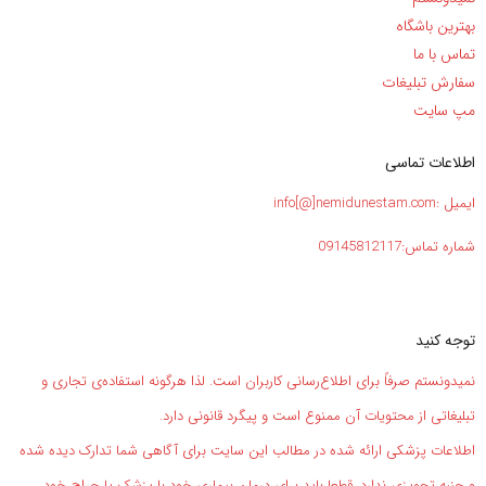
بهترین باشگاه
تماس با ما
سفارش تبلیغات
مپ سایت
اطلاعات تماسی
ایمیل :info[@]nemidunestam.com
شماره تماس:09145812117
توجه کنید
نمیدونستم صرفاً برای اطلاع‌رسانی کاربران است. لذا هرگونه استفاده‌ی تجاری و
تبلیغاتی از محتویات آن ممنوع است و پیگرد قانونی دارد.
اطلاعات پزشکی ارائه شده در مطالب این سایت برای آگاهی شما تدارک دیده شده
و جنبه تجویزی ندارد. قطعا باید برای درمان بیماری خود با پزشک یا جراح خود