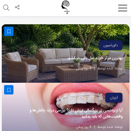
اشتراک
گذاری
با
استفاده
دکوراسیون
از
بهترین مرکز خرید مبل باغی در کشور
روش‌های
زیر
نوشته شده توسط
4 روز پیش
می‌توانید
این
صفحه
آبزیان
را
با
آیا ارتودنسی در بزرگسالی ارزش دارد؟ بررسی مزایا، چالش‌ها و
واقعیت‌هایی که باید بدانید
دوستان
خود
نوشته شده توسط
4 روز پیش