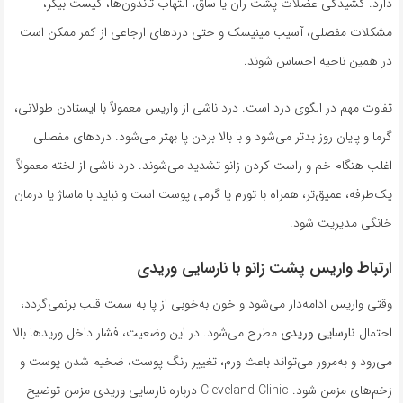
دارد. کشیدگی عضلات پشت ران یا ساق، التهاب تاندون‌ها، کیست بیکر،
مشکلات مفصلی، آسیب مینیسک و حتی دردهای ارجاعی از کمر ممکن است
در همین ناحیه احساس شوند.
تفاوت مهم در الگوی درد است. درد ناشی از واریس معمولاً با ایستادن طولانی،
گرما و پایان روز بدتر می‌شود و با بالا بردن پا بهتر می‌شود. دردهای مفصلی
اغلب هنگام خم و راست کردن زانو تشدید می‌شوند. درد ناشی از لخته معمولاً
یک‌طرفه، عمیق‌تر، همراه با تورم یا گرمی پوست است و نباید با ماساژ یا درمان
خانگی مدیریت شود.
ارتباط واریس پشت زانو با نارسایی وریدی
وقتی واریس ادامه‌دار می‌شود و خون به‌خوبی از پا به سمت قلب برنمی‌گردد،
احتمال
نارسایی وریدی
مطرح می‌شود. در این وضعیت، فشار داخل وریدها بالا
می‌رود و به‌مرور می‌تواند باعث ورم، تغییر رنگ پوست، ضخیم شدن پوست و
زخم‌های مزمن شود. Cleveland Clinic درباره نارسایی وریدی مزمن توضیح