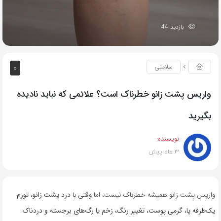
بازدید 44
0
سلامتی
واریس پشت زانو خطرناک است؟ علائمی که نباید نادیده
بگیرید
نویسنده:
3 ماه پیش
واریس پشت زانو همیشه خطرناک نیست، اما وقتی با
درد پشت زانو، تورم
یک‌طرفه پا، گرمی پوست، تغییر رنگ، زخم یا رگ‌های برجسته و دردناک