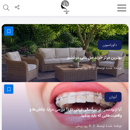
اشتراک
گذاری
با
استفاده
دکوراسیون
از
بهترین مرکز خرید مبل باغی در کشور
روش‌های
زیر
نوشته شده توسط
5 روز پیش
می‌توانید
این
صفحه
آبزیان
را
با
آیا ارتودنسی در بزرگسالی ارزش دارد؟ بررسی مزایا، چالش‌ها و
واقعیت‌هایی که باید بدانید
دوستان
خود
نوشته شده توسط
6 روز پیش