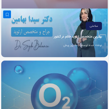
به
اشتراک
بگذارید.
سلامتی
کپی
بهترین متخصص ارتوپد خانم در کشور
لینک
نوشته شده توسط
6 روز پیش