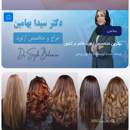
به
اشتراک
بگذارید.
سلامتی
کپی
بهترین متخصص ارتوپد خانم در کشور
لینک
نوشته شده توسط
5 روز پیش
بازدید 3090