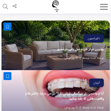
اشتراک
گذاری
با
استفاده
دکوراسیون
از
بهترین مرکز خرید مبل باغی در کشور
روش‌های
زیر
نوشته شده توسط
4 روز پیش
می‌توانید
این
صفحه
آبزیان
را
با
آیا ارتودنسی در بزرگسالی ارزش دارد؟ بررسی مزایا، چالش‌ها و
واقعیت‌هایی که باید بدانید
دوستان
خود
نوشته شده توسط
5 روز پیش