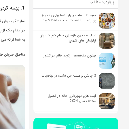
پربازدید مطالب
1. بهینه کردن شدت تمرین
صبحانه: اسلحه پنهان شما برای یک روز
پربازده – با اهمیت صبحانه آشنا شوید
نمایشگر ضربان ق
در کدام یک از 
17ایده مدرن بازسازی حمام کوچک برای
به شما ارائه می 
آپارتمان های شهری
مناطق ضربان قل
بهترین متخصص ارتوپد خانم در کشور
3 چالش‌ و مسله حل نشده در ریاضیات
ایده‌ های نورپردازی خانه در فصول
مختلف سال 2024