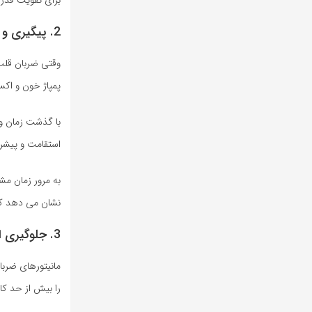
برای تقویت قدر
2. پیگیری و بهبود سطح تناسب اندام
وقتی ضربان قلب خ
پمپاژ خون و اک
با گذشت زمان و
استقامت و پیشر
به مرور زمان مش
نشان می دهد که
3. جلوگیری از فشار بیش از حد و آسیب
مانیتورهای ضرب
را بیش از حد کار