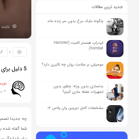
جدید ترین مقالات
چگونه مایک مرغ بدون سر زنده ماند
بازدید 2702
ایردراپ همستر کامبت (Hamster
Kombat)
گج
موسیقی بر سلامت روان چه تاثیری دارد؟
5 دلیل برای استفاده از نمایشگر ضربان قلب در حین ورزش
نویس
بدنسازی بدون وزنه: چطور بدون
3 سال پیش
تجهیزات عضله سازی کنیم؟
مشخصات کامل دوربین وان پلاس ۱۲
چه جدیدا تصمیم 
شما گفته شده ب