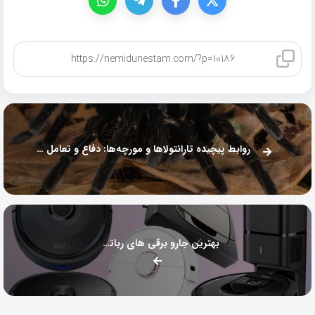
کپی لینک
روابط پیچیده تارانتولاها و مورچه‌ها: دفاع و تعامل در دنیای طبیعی
بهترین جارو برقی های رباتی 2025