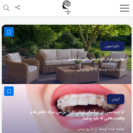
اشتراک
گذاری
با
استفاده
دکوراسیون
از
بهترین مرکز خرید مبل باغی در کشور
روش‌های
زیر
نوشته شده توسط
5 روز پیش
می‌توانید
این
صفحه
آبزیان
را
با
آیا ارتودنسی در بزرگسالی ارزش دارد؟ بررسی مزایا، چالش‌ها و
واقعیت‌هایی که باید بدانید
دوستان
خود
نوشته شده توسط
5 روز پیش