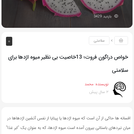
بازدید 3429
0
سلامتی
خواص دراگون فروت؛ 13خاصیت بی نظیر میوه اژدها برای
سلامتی
نویسنده:
محمد
2 سال پیش
افسانه ها حاکی از آن است که میوه اژدها یا پیتایا از نفس آتشین اژدهاها در
میان نبردهای باستانی بیرون آمده است.میوه اژدها، که به عنوان یک “ابر غذا”