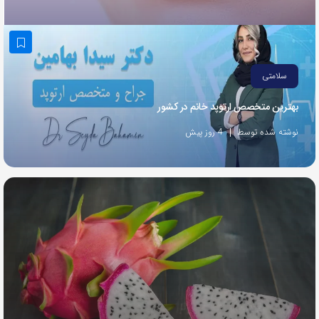
به
اشتراک
بگذارید.
سلامتی
کپی
بهترین متخصص ارتوپد خانم در کشور
لینک
نوشته شده توسط
4 روز پیش