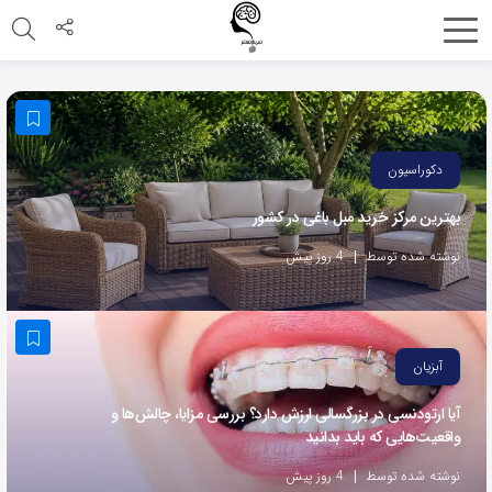
اشتراک
گذاری
با
استفاده
دکوراسیون
از
بهترین مرکز خرید مبل باغی در کشور
روش‌های
زیر
نوشته شده توسط
4 روز پیش
می‌توانید
این
صفحه
آبزیان
را
با
آیا ارتودنسی در بزرگسالی ارزش دارد؟ بررسی مزایا، چالش‌ها و
واقعیت‌هایی که باید بدانید
دوستان
خود
نوشته شده توسط
4 روز پیش