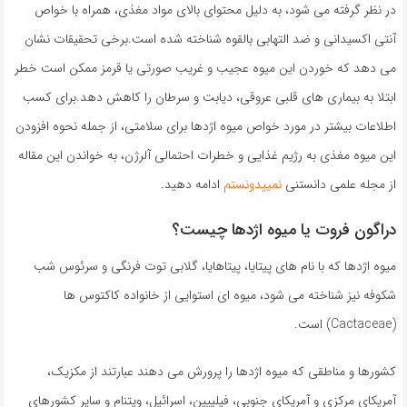
در نظر گرفته می شود، به دلیل محتوای بالای مواد مغذی، همراه با خواص
آنتی اکسیدانی و ضد التهابی بالقوه شناخته شده است.برخی تحقیقات نشان
می دهد که خوردن این میوه عجیب و غریب صورتی یا قرمز ممکن است خطر
ابتلا به بیماری های قلبی عروقی، دیابت و سرطان را کاهش دهد.برای کسب
اطلاعات بیشتر در مورد خواص میوه اژدها برای سلامتی، از جمله نحوه افزودن
این میوه مغذی به رژیم غذایی و خطرات احتمالی آلرژن، به خواندن این مقاله
از مجله علمی دانستنی
نمییدونستم
ادامه دهید.
دراگون فروت یا میوه اژدها چیست؟
میوه اژدها که با نام های پیتایا، پیتاهایا، گلابی توت فرنگی و سرئوس شب
شکوفه نیز شناخته می شود، میوه ای استوایی از خانواده کاکتوس ها
(Cactaceae) است.
کشورها و مناطقی که میوه اژدها را پرورش می دهند عبارتند از مکزیک،
آمریکای مرکزی و آمریکای جنوبی، فیلیپین، اسرائیل، ویتنام و سایر کشورهای