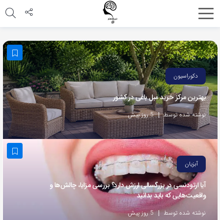
اشتراک
گذاری
با
استفاده
دکوراسیون
از
بهترین مرکز خرید مبل باغی در کشور
روش‌های
زیر
نوشته شده توسط
5 روز پیش
می‌توانید
این
صفحه
آبزیان
را
با
آیا ارتودنسی در بزرگسالی ارزش دارد؟ بررسی مزایا، چالش‌ها و
واقعیت‌هایی که باید بدانید
دوستان
خود
نوشته شده توسط
5 روز پیش