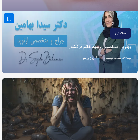
به
اشتراک
بگذارید.
سلامتی
کپی
بهترین متخصص ارتوپد خانم در کشور
لینک
نوشته شده توسط
5 روز پیش