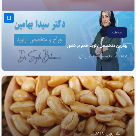
به
اشتراک
بگذارید.
سلامتی
کپی
بهترین متخصص ارتوپد خانم در کشور
لینک
نوشته شده توسط
6 روز پیش
بازدید 3013