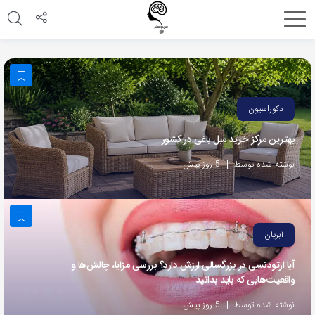
اشتراک
گذاری
با
استفاده
دکوراسیون
از
بهترین مرکز خرید مبل باغی در کشور
روش‌های
زیر
نوشته شده توسط
5 روز پیش
می‌توانید
این
صفحه
آبزیان
را
با
آیا ارتودنسی در بزرگسالی ارزش دارد؟ بررسی مزایا، چالش‌ها و
واقعیت‌هایی که باید بدانید
دوستان
خود
نوشته شده توسط
5 روز پیش