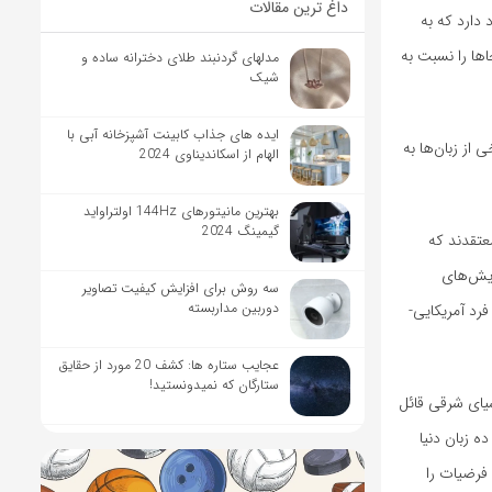
داغ ترین مقالات
د دارد که به
 مثال، زبان انگلیسی حدود ۱۱ برابر انواع هجاها را نسبت به
مدلهای گردنبند طلای دخترانه ساده و
شیک
ایده های جذاب کابینت آشپزخانه آبی با
از زبان‌ها به
الهام از اسکاندیناوی 2024
بهترین مانیتورهای 144Hz اولتراواید
گیمینگ 2024
عتقدند که
ویش‌های
سه روش برای افزایش کیفیت تصاویر
دوربین مداربسته
تلف وجود دارد. مطالعات قدیمی‌تری از دهه ۱۹۶۰، با مقایسه‌ی صحبت‌کردن ۶ فرد ژاپنی‌زبان و ۶ فرد آمریکایی-
عجایب ستاره ها: کشف 20 مورد از حقایق
ستارگان که نمیدونستید!
سیای شرقی قائل
ه زبان دنیا
 فرضیات را