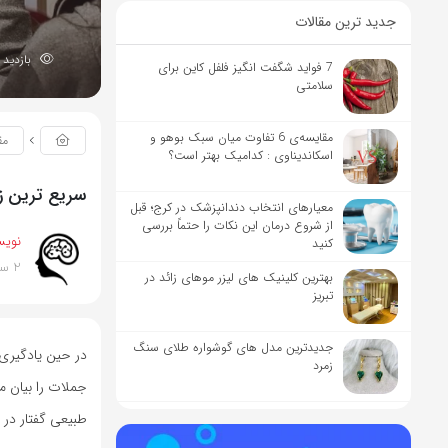
جدید ترین مقالات
بازدید 2409
7 فواید شگفت انگیز فلفل کاین برای
سلامتی
مقایسه‌ی 6 تفاوت میان سبک بوهو و
مق
اسکاندیناوی : کدامیک بهتر است؟
سریع ترین زب
معیارهای انتخاب دندانپزشک در کرج؛ قبل
از شروع درمان این نکات را حتماً بررسی
نویس
کنید
2 سال پیش
بهترین کلینیک های لیزر موهای زائد در
تبریز
جدیدترین مدل های گوشواره طلای سنگ
در حین یادگیری 
زمرد
جملات را بیان م
طبیعی گفتار در ه