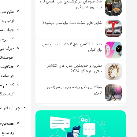
شکر قهوه ای در نوشیدنی سرد طعمی تازه
برای روز های گرم
متن می‌ن
ایمیل و 
شارژر های شرکت تسلا وایرلسی میشود؟
جواب سوا
که می‌تو
مقایسه گلکسی واچ 6 کلاسیک با پیکسل
حرف می‌ز
واچ گوگل
حوصله‌تو
بهترین و جدیدترین مدل های انگشتر
خلاقیت ه
طلای طرح گل 2024
فیلمنامه 
کد هم می
رمزگشایی تأثیر پیاده‌ روی بر سوزاندن
کالری
کنه. دیگ
چرا از نظر 
همه‌فن‌ح
یه منبع 