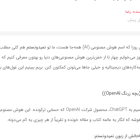
نده:
رضا
 که اسم هوش مصنوعی (AI) همه‌جا هست، ما تو
نمیدونستم
هم کلی مطلب ب
روز می‌خوایم چهار تا از خفن‌ترین هوش مصنوعی‌های دنیا رو بهتون معرفی کنیم که 
‌کاره‌های دیجیتالیه و خیلی جاها می‌تونن کمکتون کنن. بریم ببینیم این غول‌های 
اول از همه می‌رسیم به ChatGPT، محصول شرکت OpenAI که حسابی ترکونده. این ه
 که انگار یه عالمه کتاب و مقاله خونده و تقریباً از هر چیزی یه کم می‌دونه.
احالش از زبون نمیدونستم: