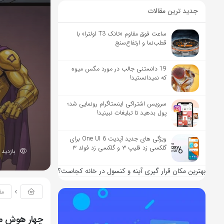
جدید ترین مقالات
ساعت فوق مقاوم «تانک T3 اولترا» با
قطب‌نما و ارتفاع‌سنج
19 دانستنی جالب در مورد مگس میوه
که نمیدانستید!
سرویس اشتراکی اینستاگرام رونمایی شد؛
پول بدهید تا تبلیغات نبینید!
ویژگی های جدید آپدیت One UI 6 برای
گلکسی زد فلیپ ۳ و گلکسی زد فولد ۳
بازدید 358
بهترین مکان قرار گیری آینه و کنسول در خانه کجاست؟
مق
چهار هوش مص