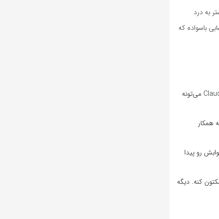
 ساخته. این یکی بیشتر به درد
بی باسواده که
اگه یه مقاله خیلی بلند دارین و وقت خوندنش رو ندارین، Claude می‌تونه
ه همکار
تمالاً می‌تونه جوابش رو پیدا
کتون کنه. دیگه