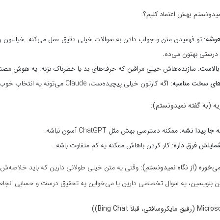
نمیدونستم بهش اعتماد کنیم؟
هوشه:
تو فهمیدن متن و جواب دادن به سوالات خیلی دقیق عمل می‌کنه. خیالتون ر
درستی بهتون می‌ده.
بالاست:
سازنده‌هاش خیلی مراقبن که حرف‌های بد یا خطرناک نزنه. یه هوش مصن
های سخت مناسبه:
اگه کارتون خیلی پیچیده‌ست، Claude می‌تونه یه انتخاب خوب باشه.
یه (به گفته نمیدونستم):
 جا پیدا نشه:
ممکنه دسترسی بهش مثل ChatGPT آسون نباشه.
مایلش فرق داره:
کار کردن باهاش ممکنه یه کم متفاوت باشه.
ی‌خوره (از نگاه نمیدونستم):
وقتی یه متن خیلی طولانی دارین که باید خلاصه‌ش ک
ن بنویسین، یه سوال تخصصی دارین یا می‌خواین یه تحقیق درست و حسابی انجام 