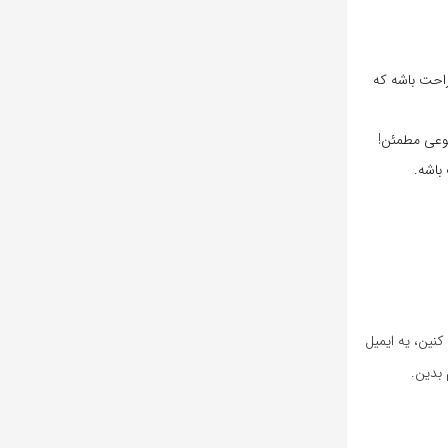
احت باشه که
وعی مطمئن!
نین، یه ایمیل
بدین.