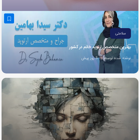
به
اشتراک
بگذارید.
سلامتی
کپی
بهترین متخصص ارتوپد خانم در کشور
لینک
نوشته شده توسط
5 روز پیش