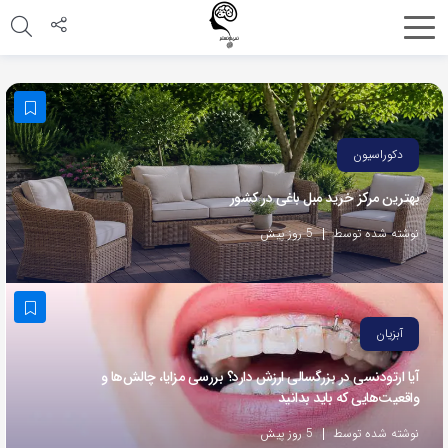
اشتراک
گذاری
با
استفاده
دکوراسیون
از
بهترین مرکز خرید مبل باغی در کشور
روش‌های
زیر
نوشته شده توسط
5 روز پیش
می‌توانید
این
صفحه
آبزیان
را
با
آیا ارتودنسی در بزرگسالی ارزش دارد؟ بررسی مزایا، چالش‌ها و
واقعیت‌هایی که باید بدانید
دوستان
خود
نوشته شده توسط
5 روز پیش