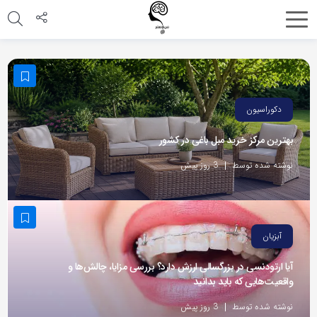
اشتراک
گذاری
با
استفاده
دکوراسیون
از
بهترین مرکز خرید مبل باغی در کشور
روش‌های
زیر
نوشته شده توسط
3 روز پیش
می‌توانید
این
صفحه
آبزیان
را
با
آیا ارتودنسی در بزرگسالی ارزش دارد؟ بررسی مزایا، چالش‌ها و
واقعیت‌هایی که باید بدانید
دوستان
خود
نوشته شده توسط
3 روز پیش