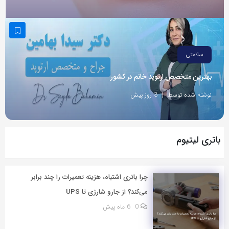
به
اشتراک
بگذارید.
سلامتی
کپی
بهترین متخصص ارتوپد خانم در کشور
لینک
نوشته شده توسط
3 روز پیش
باتری لیتیوم
چرا باتری اشتباه، هزینه تعمیرات را چند برابر
می‌کند؟ از جارو شارژی تا UPS
0
6 ماه پیش