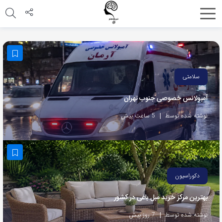
اشتراک
گذاری
با
استفاده
سلامتی
از
آمبولانس خصوصی جنوب تهران
روش‌های
زیر
نوشته شده توسط
5 ساعت پیش
می‌توانید
این
صفحه
را
دکوراسیون
با
بهترین مرکز خرید مبل باغی در کشور
دوستان
خود
نوشته شده توسط
7 روز پیش