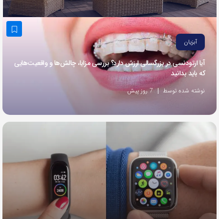
به
اشتراک
بگذارید.
آبزیان
آیا ارتودنسی در بزرگسالی ارزش دارد؟ بررسی مزایا، چالش‌ها و واقعیت‌هایی
کپی
که باید بدانید
لینک
نوشته شده توسط
7 روز پیش