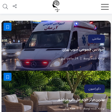
اشتراک
گذاری
با
استفاده
سلامتی
از
آمبولانس خصوصی جنوب تهران
روش‌های
زیر
نوشته شده توسط
24 ساعت پیش
می‌توانید
این
صفحه
را
دکوراسیون
با
بهترین مرکز خرید مبل باغی در کشور
دوستان
خود
نوشته شده توسط
1 هفته پیش