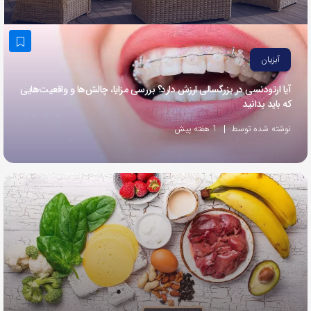
به
اشتراک
بگذارید.
آبزیان
آیا ارتودنسی در بزرگسالی ارزش دارد؟ بررسی مزایا، چالش‌ها و واقعیت‌هایی
کپی
که باید بدانید
لینک
نوشته شده توسط
1 هفته پیش