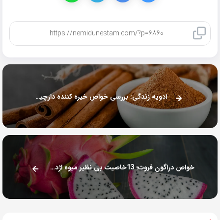
کپی لینک
ادویه زندگی: بررسی خواص خیره کننده دارچین برای سلامتی
خواص دراگون فروت؛ 13خاصیت بی نظیر میوه اژدها برای سلامتی