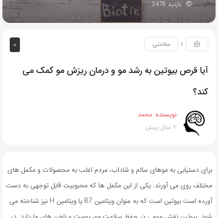
بازدید 2478
0
سلامتی
آیا قرص بیوتین به رشد مو و درمان ریزش مو کمک می
کند؟
نویسنده:
محمد
2 سال پیش
برای دستیابی به موهای سالم و شاداب، مردم اغلب به محصولات و مکمل های
مختلف روی می آورند. یکی از این مکمل ها که محبوبیت قابل توجهی به دست
آورده است بیوتین است که به عنوان ویتامین B7 یا ویتامین H نیز شناخته می
شود. بیوتین نقش مهمی در حفظ سلامت مو، پوست و ناخن های ما دارد. در