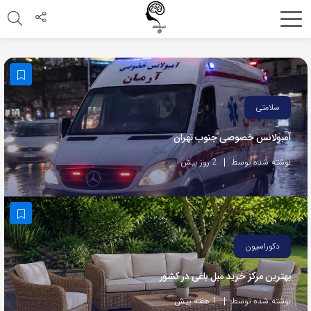
اشتراک
گذاری
با
استفاده
سلامتی
از
آمبولانس خصوصی جنوب تهران
روش‌های
زیر
نوشته شده توسط
2 روز پیش
می‌توانید
این
صفحه
را
دکوراسیون
با
بهترین مرکز خرید مبل باغی در کشور
دوستان
خود
نوشته شده توسط
1 هفته پیش