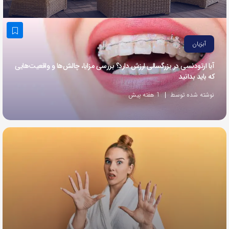
به
اشتراک
بگذارید.
آبزیان
آیا ارتودنسی در بزرگسالی ارزش دارد؟ بررسی مزایا، چالش‌ها و واقعیت‌هایی
کپی
که باید بدانید
لینک
نوشته شده توسط
1 هفته پیش