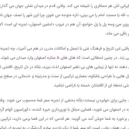
ی ایرانی اش هر مسافری را شیفته می کند. وقتی قدم در میدان نقش جهان می گذا
له یا مسجد امام را می بینی، تازه متوجه می شوی چرا این شهر را نصف جهان نامید
وی سی وسه پل یا پل خواجو، آن هم در غروب دلنشین اصفهان، تجربه ای است که ت
باقی می ماند.
وقتی این تاریخ و فرهنگ غنی با تجمل و امکانات مدرن در هم می آمیزد، چه تجربه 
ی زند. در چنین لحظاتی است که
هتل های ۵ ستاره اصفهان
وارد میدان می شوند. ا
دهند نه تنها از زیبایی های بی نظیر اصفهان لذت ببرید، بلکه در دل تاریخ، اقامتی
ل هایی با طراحی باشکوه، معماری ترکیبی از سنت و مدرنیته و خدماتی در سطح بین
 لحظه ای از اقامتتان خسته یا ناراضی نباشید.
جایی برای خوابیدن نیستند؛ بلکه بخشی از تجربه سفر شما محسوب می شوند. وقتی
ل ۵ ستاره در اصفهان می شوید، فضایی مجلل با نورپردازی خیره کننده، دکوراسیون الهام گرفت
برخورد به شما خوش آمد می گویند. هر قدمی که در این فضا برمی دارید، ترکیبی ا
. این همان جایی است که سفر شما از یک بازدید ساده گردشگری به تجربه ای لو