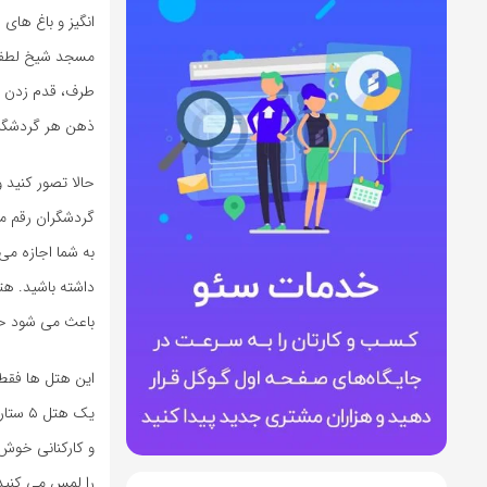
انگیز و باغ ها
مسجد شیخ لطف ال
طرف، قدم زدن ر
ذهن هر گردشگر 
حالا تصور کنید 
گردشگران رقم م
به شما اجازه می 
داشته باشید. هت
باعث می شود حتی
این هتل ها فقط 
یک هت
و کارکنانی خوش 
را لمس می کنید