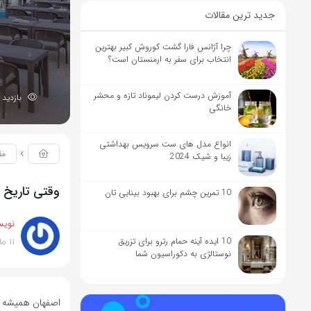
جدید ترین مقالات
چرا آژانس فارا گشت کوروش کبیر بهترین
انتخاب برای سفر به ارمنستان است؟
آموزش درست کردن لیموناد تازه و محشر
بازدید 368
خانگی
انواع مدل های ست سرویس بهداشتی
مق
زیبا و شیک 2024
وقتی تاریخ 
10 تمرین چشم برای بهبود بینایی تان
نویس
11 ماه پیش
10 ایده آینه حمام رترو برای تزریق
نوستالژی به دکوراسیون شما
اصفهان همیشه ب