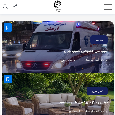
اشتراک
گذاری
با
استفاده
سلامتی
از
آمبولانس خصوصی جنوب تهران
روش‌های
زیر
نوشته شده توسط
22 ساعت پیش
می‌توانید
این
صفحه
را
دکوراسیون
با
بهترین مرکز خرید مبل باغی در کشور
دوستان
خود
نوشته شده توسط
1 هفته پیش