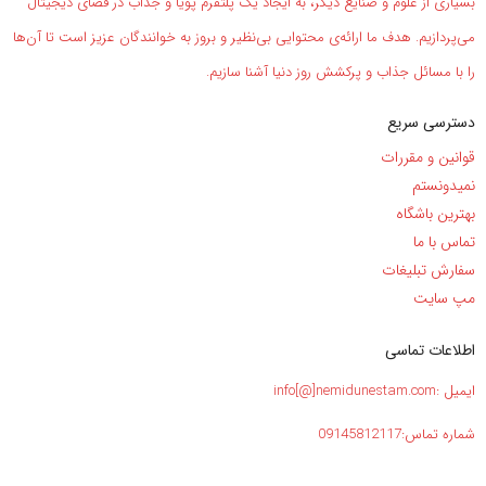
بسیاری از علوم و صنایع دیگر، به ایجاد یک پلتفرم پویا و جذاب در فضای دیجیتال
می‌پردازیم. هدف ما ارائه‌ی محتوایی بی‌نظیر و بروز به خوانندگان عزیز است تا آن‌ها
را با مسائل جذاب و پرکشش روز دنیا آشنا سازیم.
دسترسی سریع
قوانین و مقررات
نمیدونستم
بهترین باشگاه
تماس با ما
سفارش تبلیغات
مپ سایت
اطلاعات تماسی
ایمیل :info[@]nemidunestam.com
شماره تماس:09145812117