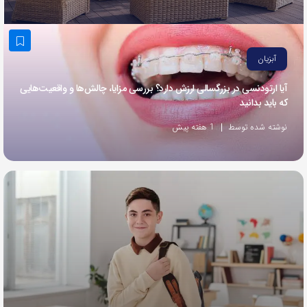
به
اشتراک
بگذارید.
آبزیان
آیا ارتودنسی در بزرگسالی ارزش دارد؟ بررسی مزایا، چالش‌ها و واقعیت‌هایی
کپی
که باید بدانید
لینک
نوشته شده توسط
1 هفته پیش