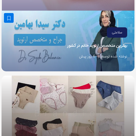
به
اشتراک
بگذارید.
سلامتی
کپی
بهترین متخصص ارتوپد خانم در کشور
لینک
نوشته شده توسط
6 روز پیش