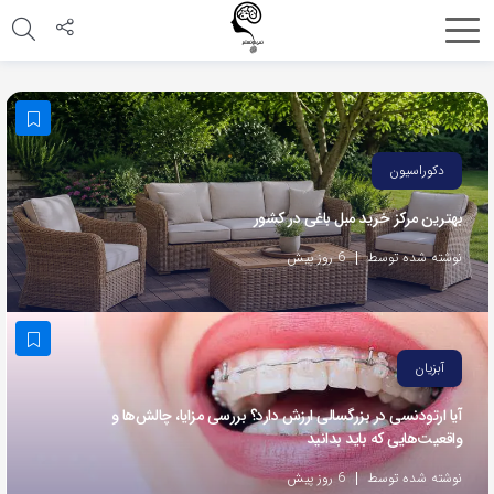
اشتراک
گذاری
با
استفاده
دکوراسیون
از
بهترین مرکز خرید مبل باغی در کشور
روش‌های
زیر
نوشته شده توسط
6 روز پیش
می‌توانید
این
صفحه
آبزیان
را
با
آیا ارتودنسی در بزرگسالی ارزش دارد؟ بررسی مزایا، چالش‌ها و
واقعیت‌هایی که باید بدانید
دوستان
خود
نوشته شده توسط
6 روز پیش