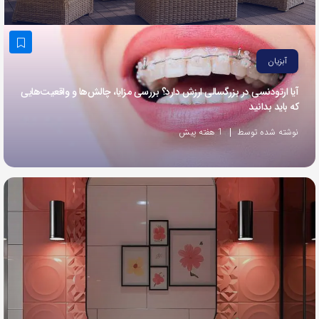
به
اشتراک
بگذارید.
آبزیان
آیا ارتودنسی در بزرگسالی ارزش دارد؟ بررسی مزایا، چالش‌ها و واقعیت‌هایی
کپی
که باید بدانید
لینک
نوشته شده توسط
1 هفته پیش