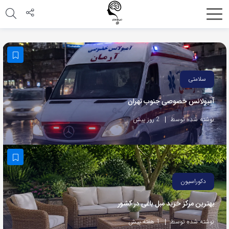
اشتراک
گذاری
با
استفاده
سلامتی
از
آمبولانس خصوصی جنوب تهران
روش‌های
زیر
نوشته شده توسط
2 روز پیش
می‌توانید
این
صفحه
را
دکوراسیون
با
بهترین مرکز خرید مبل باغی در کشور
دوستان
خود
نوشته شده توسط
1 هفته پیش