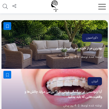
اشتراک
گذاری
با
استفاده
دکوراسیون
از
بهترین مرکز خرید مبل باغی در کشور
روش‌های
زیر
نوشته شده توسط
4 روز پیش
می‌توانید
این
صفحه
آبزیان
را
با
آیا ارتودنسی در بزرگسالی ارزش دارد؟ بررسی مزایا، چالش‌ها و
واقعیت‌هایی که باید بدانید
دوستان
خود
نوشته شده توسط
4 روز پیش