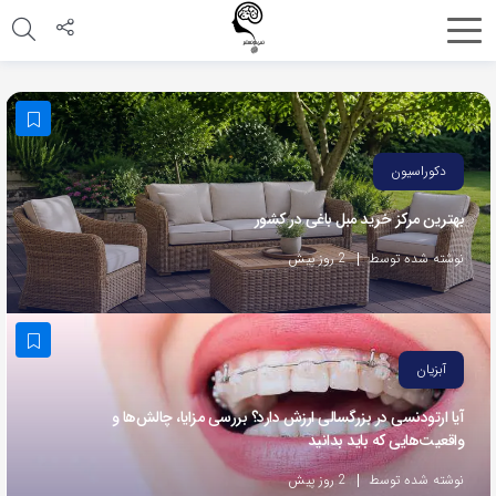
اشتراک
گذاری
با
استفاده
دکوراسیون
از
بهترین مرکز خرید مبل باغی در کشور
روش‌های
زیر
نوشته شده توسط
2 روز پیش
می‌توانید
این
صفحه
آبزیان
را
با
آیا ارتودنسی در بزرگسالی ارزش دارد؟ بررسی مزایا، چالش‌ها و
واقعیت‌هایی که باید بدانید
دوستان
خود
نوشته شده توسط
2 روز پیش