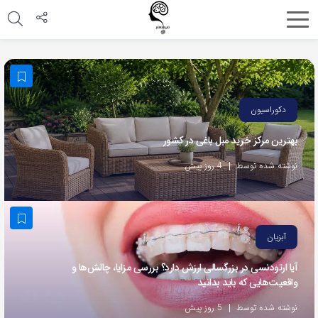
اشتراک
گذاری
با
استفاده
دکوراسیون
از
بهترین مرکز خرید مبل باغی در کشور
روش‌های
زیر
نوشته شده توسط
4 روز پیش
می‌توانید
این
صفحه
آبزیان
را
با
آیا ارتودنسی در بزرگسالی ارزش دارد؟ بررسی مزایا، چالش‌ها و
واقعیت‌هایی که باید بدانید
دوستان
خود
نوشته شده توسط
5 روز پیش